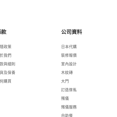
條款
公司資料
隱政策
日本代購
於我們
裝修報價
款與細則
室內設計
貨及保養
木紋磚
何購買
大門
訂造傢俬
殯儀
殯儀服務
自助餐