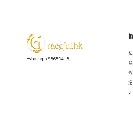
私
Whatsapp:98650418
關
條
送
如