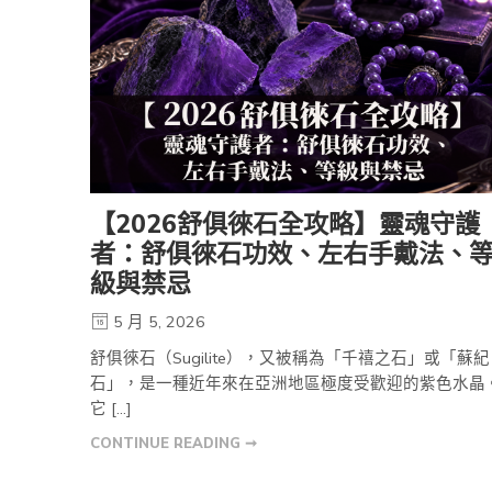
【2026舒俱徠石全攻略】靈魂守護
者：舒俱徠石功效、左右手戴法、
級與禁忌
5 月 5, 2026
舒俱徠石（Sugilite），又被稱為「千禧之石」或「蘇紀
石」，是一種近年來在亞洲地區極度受歡迎的紫色水晶
它 […]
CONTINUE READING ➞