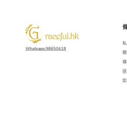
私
Whatsapp:98650418
關
條
送
如