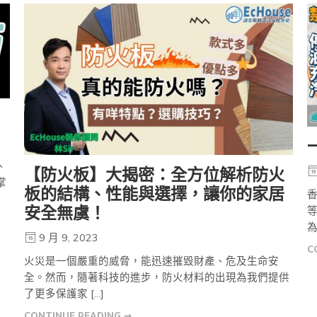
、
【防火板】大揭密：全方位解析防火
掌
板的結構、性能與選擇，讓你的家居
安全無虞！
等
為
9 月 9, 2023
C
火災是一個嚴重的威脅，能迅速摧毀財產、危及生命安
全。然而，隨著科技的進步，防火材料的出現為我們提供
了更多保護家 […]
CONTINUE READING ➞