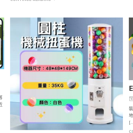
等
近
地
[…
C