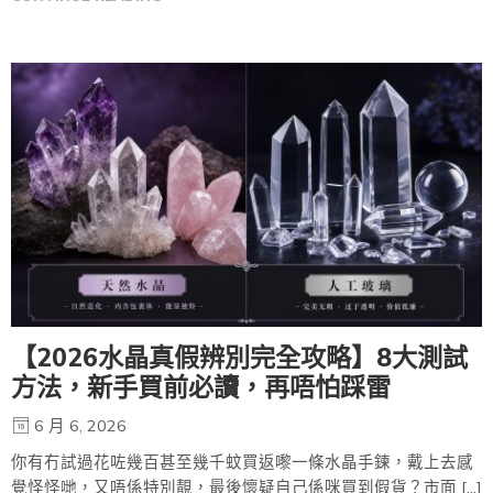
【2026水晶真假辨別完全攻略】8大測試
方法，新手買前必讀，再唔怕踩雷
6 月 6, 2026
你有冇試過花咗幾百甚至幾千蚊買返嚟一條水晶手鍊，戴上去感
覺怪怪哋，又唔係特別靚，最後懷疑自己係咪買到假貨？市面 […]