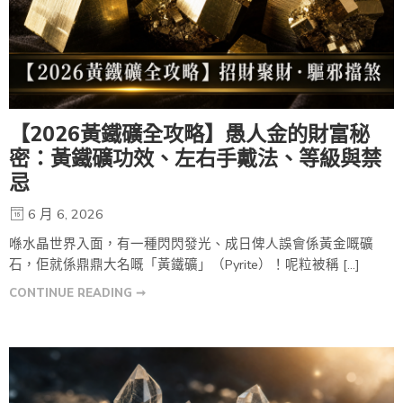
【2026黃鐵礦全攻略】愚人金的財富秘
密：黃鐵礦功效、左右手戴法、等級與禁
忌
6 月 6, 2026
喺水晶世界入面，有一種閃閃發光、成日俾人誤會係黃金嘅礦
石，佢就係鼎鼎大名嘅「黃鐵礦」（Pyrite）！呢粒被稱 […]
CONTINUE READING ➞