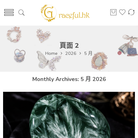
頁面 2
Home
2026
5 月
Monthly Archives:
5 月 2026