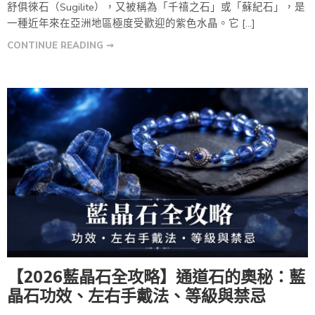
舒俱徠石（Sugilite），又被稱為「千禧之石」或「蘇紀石」，是
一種近年來在亞洲地區極度受歡迎的紫色水晶。它 […]
CONTINUE READING ➞
【2026藍晶石全攻略】通道石的奧秘：藍
晶石功效、左右手戴法、等級與禁忌